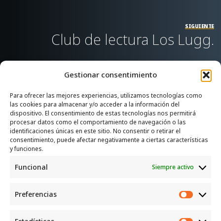
SIGUIENTE
Club de lectura Los Lugg.
Gestionar consentimiento
Para ofrecer las mejores experiencias, utilizamos tecnologías como
las cookies para almacenar y/o acceder a la información del
SERVICIOS
dispositivo. El consentimiento de estas tecnologías nos permitirá
procesar datos como el comportamiento de navegación o las
Recogida e intercambio de ropa y enseres.
identificaciones únicas en este sitio. No consentir o retirar el
consentimiento, puede afectar negativamente a ciertas características
INFORMACIÓN
y funciones.
Funcional
Siempre activo
Política de privacidad
Política de cookies
Preferencias
CONTACTO
Preferen
Correo: luggcentrosocial @ biodevas.org