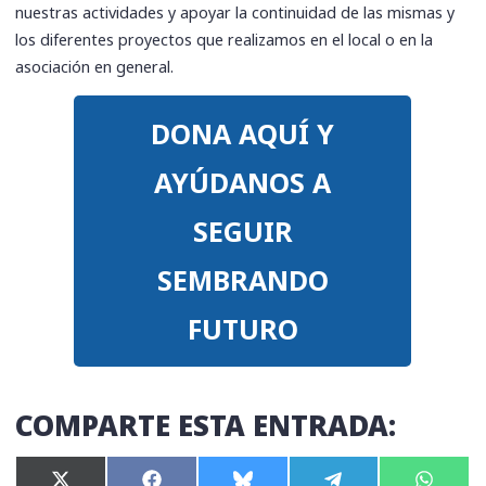
nuestras actividades y apoyar la continuidad de las mismas y
los diferentes proyectos que realizamos en el local o en la
asociación en general.
DONA AQUÍ Y
AYÚDANOS A
SEGUIR
SEMBRANDO
FUTURO
COMPARTE ESTA ENTRADA:
Compartir
Compartir
Compartir
Compartir
Compar
X
F
B
T
W