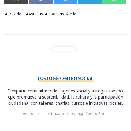
en
en
en
en
en
(
a
l
e
h
T
c
u
l
a
w
e
e
e
t
#
actividad
#
Asturias
#
biodevas
#
taller
i
b
s
g
s
t
o
k
r
A
t
o
y
a
p
e
k
m
p
r
)
LOS LUGG CENTRO SOCIAL
El espacio comunitario de Lugones social y autogestionado,
que promueve la sostenibilidad, la cultura y la participación
ciudadana, con talleres, charlas, cursos e iniciativas locales.
Ver todas las entradas de Los Lugg Centro Social