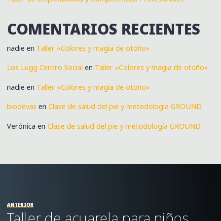
COMENTARIOS RECIENTES
nadie
en
Taller «Colores y magia de otoño»
Los Lugg Centro Social
en
Taller «Colores y magia de otoño»
nadie
en
Taller «Colores y magia de otoño»
biodevas
en
Clase de salud del pie y metodología GROUND
Verónica
en
Clase de salud del pie y metodología GROUND
ANTERIOR
Taller de acuarela para niños