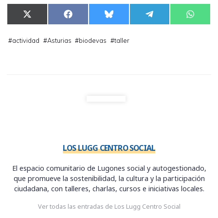
Compartir
Compartir
Compartir
Compartir
Compar
X
F
B
T
W
en
en
en
en
en
(
a
l
e
h
T
c
u
l
a
w
e
e
e
t
#
actividad
#
Asturias
#
biodevas
#
taller
i
b
s
g
s
t
o
k
r
A
t
o
y
a
p
e
k
m
p
r
)
LOS LUGG CENTRO SOCIAL
El espacio comunitario de Lugones social y autogestionado,
que promueve la sostenibilidad, la cultura y la participación
ciudadana, con talleres, charlas, cursos e iniciativas locales.
Ver todas las entradas de Los Lugg Centro Social