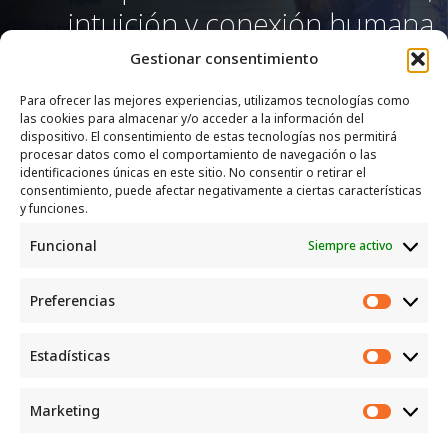
intuición y conexión humana
Gestionar consentimiento
Para ofrecer las mejores experiencias, utilizamos tecnologías como
las cookies para almacenar y/o acceder a la información del
SERVICIOS
dispositivo. El consentimiento de estas tecnologías nos permitirá
procesar datos como el comportamiento de navegación o las
Recogida e intercambio de ropa y enseres.
identificaciones únicas en este sitio. No consentir o retirar el
consentimiento, puede afectar negativamente a ciertas características
INFORMACIÓN
y funciones.
Funcional
Siempre activo
Política de privacidad
Política de cookies
Preferencias
CONTACTO
Preferen
Correo: luggcentrosocial @ biodevas.org
Estadísticas
Estadíst
WhatsApp:
642 86 83 59
Marketing
Marketi