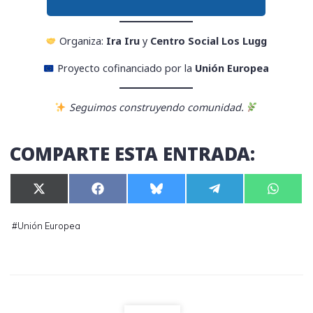
Organiza:
Ira Iru
y
Centro Social Los Lugg
Proyecto cofinanciado por la
Unión Europea
Seguimos construyendo comunidad.
COMPARTE ESTA ENTRADA:
Compartir
Compartir
Compartir
Compartir
Compar
X
F
B
T
W
en
en
en
en
en
(
a
l
e
h
T
c
u
l
a
w
e
e
e
t
#
Unión Europea
i
b
s
g
s
t
o
k
r
A
t
o
y
a
p
e
k
m
p
r
)