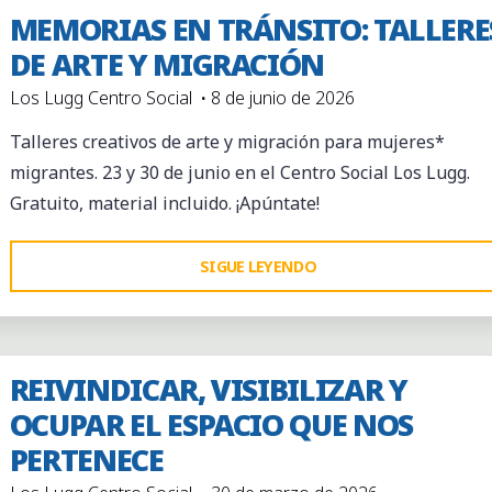
DÍA
MEMORIAS EN TRÁNSITO: TALLERE
DE
DE ARTE Y MIGRACIÓN
PUERTAS
Los Lugg Centro Social
8 de junio de 2026
ABIERTAS"
Talleres creativos de arte y migración para mujeres*
migrantes. 23 y 30 de junio en el Centro Social Los Lugg.
Gratuito, material incluido. ¡Apúntate!
"MEMORIAS
SIGUE LEYENDO
EN
TRÁNSITO:
TALLERES
REIVINDICAR, VISIBILIZAR Y
DE
OCUPAR EL ESPACIO QUE NOS
ARTE
Y
PERTENECE
MIGRACIÓN"