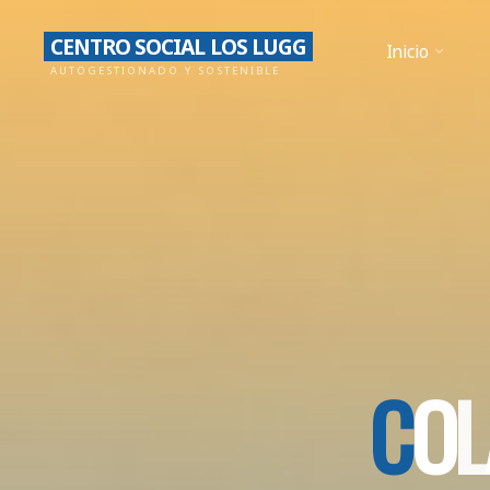
Saltar
CENTRO SOCIAL LOS LUGG
al
Inicio
AUTOGESTIONADO Y SOSTENIBLE
contenido
C
O
L