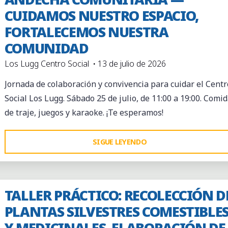
CUIDAMOS NUESTRO ESPACIO,
FORTALECEMOS NUESTRA
COMUNIDAD
Los Lugg Centro Social
13 de julio de 2026
Jornada de colaboración y convivencia para cuidar el Centr
Social Los Lugg. Sábado 25 de julio, de 11:00 a 19:00. Comi
de traje, juegos y karaoke. ¡Te esperamos!
"ANDECHA
SIGUE LEYENDO
COMUNITARIA
—
CUIDAMOS
TALLER PRÁCTICO: RECOLECCIÓN D
NUESTRO
PLANTAS SILVESTRES COMESTIBLE
ESPACIO,
Y MEDICINALES, ELABORACIÓN DE
FORTALECEMOS