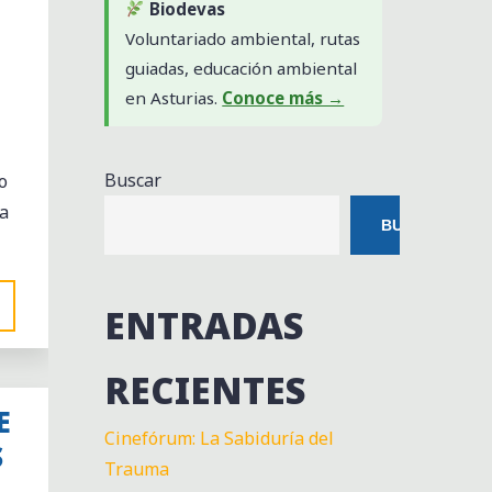
Biodevas
Voluntariado ambiental, rutas
guiadas, educación ambiental
en Asturias.
Conoce más →
Buscar
o
da
BUSCAR
ENTRADAS
RECIENTES
E
Cinefórum: La Sabiduría del
S
Trauma