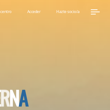
 centro
Acceder
Hazte socio/a
R
N
A