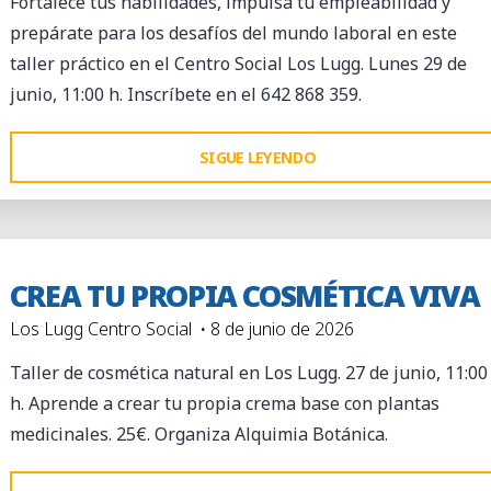
Fortalece tus habilidades, impulsa tu empleabilidad y
MEDICINALES,
prepárate para los desafíos del mundo laboral en este
ELABORACIÓN
taller práctico en el Centro Social Los Lugg. Lunes 29 de
DE
junio, 11:00 h. Inscríbete en el 642 868 359.
UN
REMEDIO
"TALLER
SIGUE LEYENDO
Y
DE
UN
EMPLEABILIDAD
HERBARIO"
Y
COMPETENCIAS
CREA TU PROPIA COSMÉTICA VIVA
PROFESIONALES"
Los Lugg Centro Social
8 de junio de 2026
Taller de cosmética natural en Los Lugg. 27 de junio, 11:00
h. Aprende a crear tu propia crema base con plantas
medicinales. 25€. Organiza Alquimia Botánica.