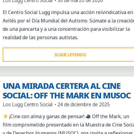
Los Lugg Centro Social
30 de marzo de 2026
El Centro Social Lugg impulsa una acción reivindicativa en
Avilés por el Día Mundial del Autismo. Súmate a la creació
de una pancarta y a una concentración para visibilizar la
realidad de las personas autistas.
"REIVINDICAR,
SIGUE LEYENDO
VISIBILIZAR
Y
OCUPAR
UNA MIRADA CERTERA AL CINE
EL
SOCIAL: OFF THE MARK EN MUSOC
ESPACIO
Los Lugg Centro Social
24 de diciembre de 2025
QUE
NOS
¡Cine con alma y ganas de pensar!
Off the Mark, un
PERTENECE"
film comprometido presentado en la Muestra de Cine Soci
y de Derechos Humanos (MUSOC), nos invita a reflexionar 