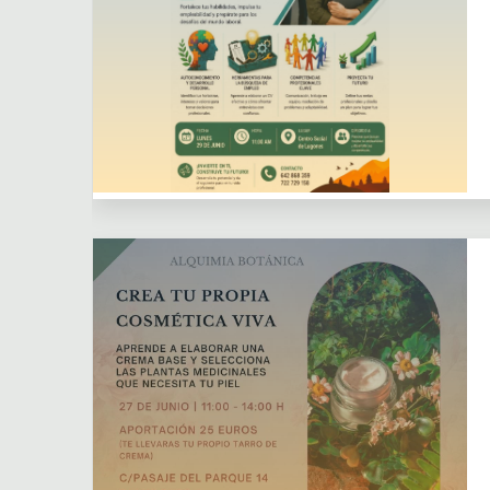
Dejar un comentario
Actividades
Actividades puntuales
Centro Social los Lugg
Colaboración
externa
Cursos