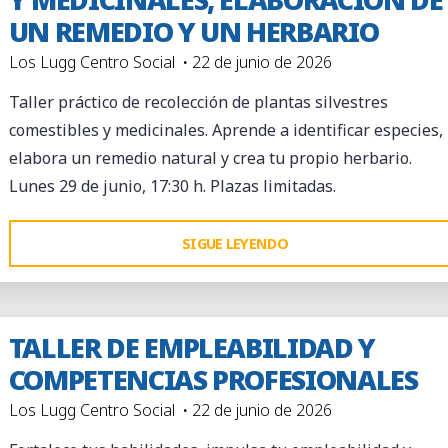
UN REMEDIO Y UN HERBARIO
NUESTRA
COMUNIDAD"
Los Lugg Centro Social
22 de junio de 2026
Taller práctico de recolección de plantas silvestres
comestibles y medicinales. Aprende a identificar especies,
elabora un remedio natural y crea tu propio herbario.
Lunes 29 de junio, 17:30 h. Plazas limitadas.
"TALLER
SIGUE LEYENDO
PRÁCTICO:
RECOLECCIÓN
DE
TALLER DE EMPLEABILIDAD Y
PLANTAS
COMPETENCIAS PROFESIONALES
SILVESTRES
Los Lugg Centro Social
22 de junio de 2026
COMESTIBLES
Y