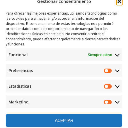
Gestionar consentimiento
Para ofrecer las mejores experiencias, utilizamos tecnologías como
las cookies para almacenar y/o acceder a la información del
SERVICIOS
dispositivo. El consentimiento de estas tecnologías nos permitirá
procesar datos como el comportamiento de navegación o las
Recogida e intercambio de ropa y enseres.
identificaciones únicas en este sitio. No consentir o retirar el
consentimiento, puede afectar negativamente a ciertas características
INFORMACIÓN
y funciones.
Funcional
Siempre activo
Política de privacidad
Política de cookies
Preferencias
CONTACTO
Preferen
Correo: luggcentrosocial @ biodevas.org
Estadísticas
Estadíst
WhatsApp:
642 86 83 59
Marketing
Marketi
ACEPTAR
©2026 Centro social los Lugg