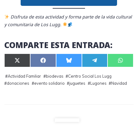
Disfruta de esta actividad y forma parte de la vida cultural
y comunitaria de Los Lugg.
COMPARTE ESTA ENTRADA:
Compartir
Compartir
Compartir
Compartir
Compar
X
F
B
T
W
en
en
en
en
en
(
a
l
e
h
T
c
u
l
a
w
e
e
e
t
#
Actividad Familiar
#
biodevas
#
Centro Social Los Lugg
i
b
s
g
s
#
donaciones
#
evento solidario
#
juguetes
#
Lugones
#
Navidad
t
o
k
r
A
t
o
y
a
p
e
k
m
p
r
)