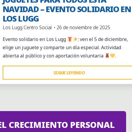
NAVIDAD – EVENTO SOLIDARIO EN
LOS LUGG
Los Lugg Centro Social
26 de noviembre de 2025
Evento solidario en Los Lugg
: ven el 5 de diciembre,
elige un juguete y comparte un día especial. Actividad
abierta al público y con aportación voluntaria
.
"JUGUETES
SIGUE LEYENDO
PARA
TODOS
ESTA
NAVIDAD
–
EL CRECIMIENTO PERSONAL
EVENTO
SOLIDARIO