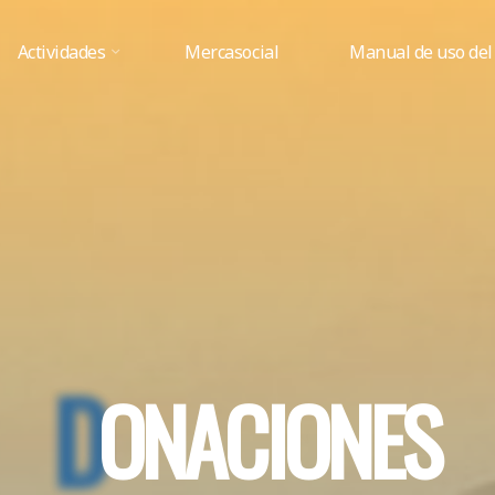
Actividades
Mercasocial
Manual de uso del
D
O
N
A
C
I
O
N
E
S