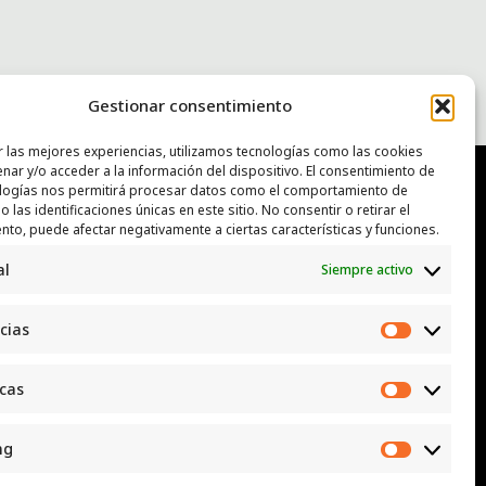
Gestionar consentimiento
r las mejores experiencias, utilizamos tecnologías como las cookies
nar y/o acceder a la información del dispositivo. El consentimiento de
logías nos permitirá procesar datos como el comportamiento de
 las identificaciones únicas en este sitio. No consentir o retirar el
NTACTO
nto, puede afectar negativamente a ciertas características y funciones.
al
Siempre activo
: luggcentrosocial @ biodevas.org
App:
642 86 83 59
cias
Preferen
icas
Estadísti
ng
Marketi