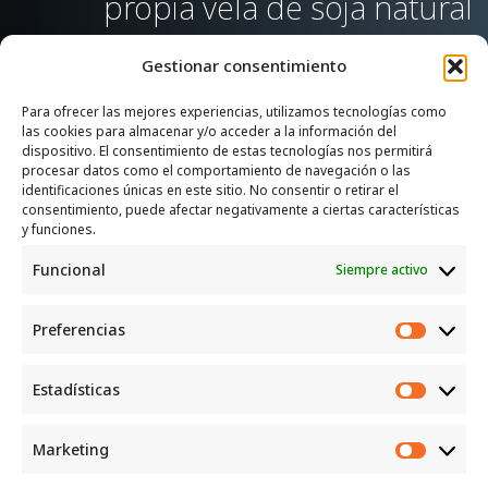
propia vela de soja natural
Gestionar consentimiento
Para ofrecer las mejores experiencias, utilizamos tecnologías como
las cookies para almacenar y/o acceder a la información del
SERVICIOS
dispositivo. El consentimiento de estas tecnologías nos permitirá
procesar datos como el comportamiento de navegación o las
Recogida e intercambio de ropa y enseres.
identificaciones únicas en este sitio. No consentir o retirar el
consentimiento, puede afectar negativamente a ciertas características
INFORMACIÓN
y funciones.
Funcional
Siempre activo
Política de privacidad
Política de cookies
Preferencias
CONTACTO
Preferen
Correo: luggcentrosocial @ biodevas.org
Estadísticas
Estadíst
WhatsApp:
642 86 83 59
Marketing
Marketi