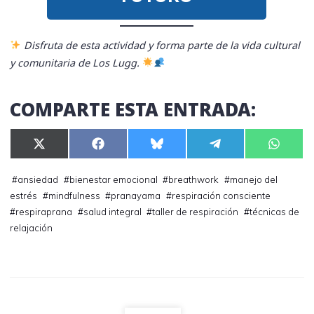
Disfruta de esta actividad y forma parte de la vida cultural
y comunitaria de Los Lugg.
COMPARTE ESTA ENTRADA:
Compartir
Compartir
Compartir
Compartir
Compar
X
F
B
T
W
en
en
en
en
en
(
a
l
e
h
T
c
u
l
a
w
e
e
e
t
#
ansiedad
#
bienestar emocional
#
breathwork
#
manejo del
i
b
s
g
s
estrés
#
mindfulness
#
pranayama
#
respiración consciente
t
o
k
r
A
t
o
y
a
p
#
respiraprana
#
salud integral
#
taller de respiración
#
técnicas de
e
k
m
p
r
relajación
)