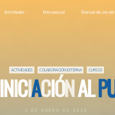
Actividades
Mercasocial
Manual de uso del
ACTIVIDADES
COLABORACIÓN EXTERNA
CURSOS
I
N
I
C
I
A
A
C
I
Ó
N
A
L
P
3 DE ENERO DE 2025