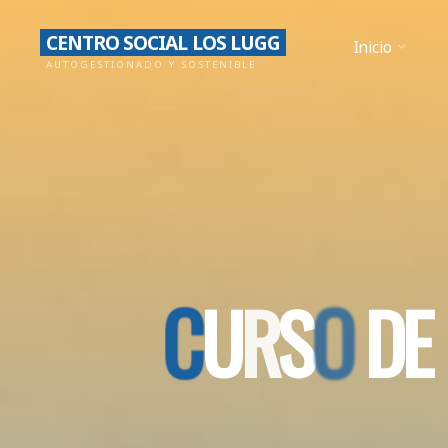
Saltar
CENTRO SOCIAL LOS LUGG
al
Inicio
AUTOGESTIONADO Y SOSTENIBLE
contenido
C
U
R
S
O
D
E