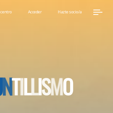
 centro
Acceder
Hazte socio/a
U
U
N
T
I
L
L
I
S
M
O