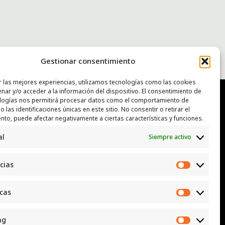
Gestionar consentimiento
r las mejores experiencias, utilizamos tecnologías como las cookies
nar y/o acceder a la información del dispositivo. El consentimiento de
logías nos permitirá procesar datos como el comportamiento de
 las identificaciones únicas en este sitio. No consentir o retirar el
NTACTO
nto, puede afectar negativamente a ciertas características y funciones.
al
Siempre activo
: luggcentrosocial @ biodevas.org
App:
642 86 83 59
cias
Preferen
icas
Estadísti
ng