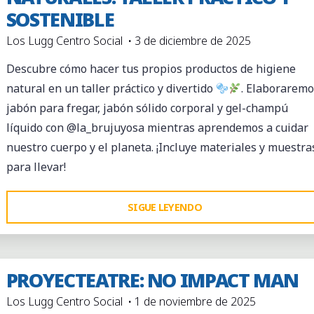
SOSTENIBLE
COMESTIBLES
Y
Los Lugg Centro Social
3 de diciembre de 2025
MEDICINALES,
Descubre cómo hacer tus propios productos de higiene
ELABORACIÓN
natural en un taller práctico y divertido
. Elaboraremo
DE
jabón para fregar, jabón sólido corporal y gel-champú
UN
líquido con @la_brujuyosa mientras aprendemos a cuidar
REMEDIO
nuestro cuerpo y el planeta. ¡Incluye materiales y muestra
Y
para llevar!
UN
HERBARIO"
"CREA
SIGUE LEYENDO
TUS
PROPIOS
JABONES
PROYECTEATRE: NO IMPACT MAN
NATURALES:
Los Lugg Centro Social
1 de noviembre de 2025
TALLER