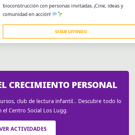
bioconstrucción con personas invitadas. ¡Cine, ideas y
comunidad en acción!
"PROYECTEATRE:
SIGUE LEYENDO
GARBAGE
WARRIOR
Y
EL
FUTURO
EL CRECIMIENTO PERSONAL
DE
LA
BIOCONSTRUCCIÓN"
ursos, club de lectura infantil... Descubre todo lo
 el Centro Social Los Lugg.
VER ACTIVIDADES