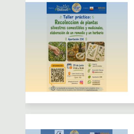
Actividades
Actividades puntuales
Centro Social los Lugg
Colaboración
externa
Cursos
Dejar un comentario