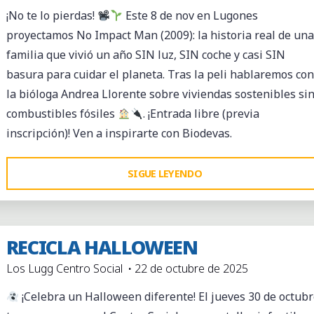
PRÁCTICO
¡No te lo pierdas!
Este 8 de nov en Lugones
Y
proyectamos No Impact Man (2009): la historia real de una
SOSTENIBLE"
familia que vivió un año SIN luz, SIN coche y casi SIN
basura para cuidar el planeta. Tras la peli hablaremos con
la bióloga Andrea Llorente sobre viviendas sostenibles si
combustibles fósiles
. ¡Entrada libre (previa
inscripción)! Ven a inspirarte con Biodevas.
"PROYECTEATRE:
SIGUE LEYENDO
NO
IMPACT
MAN"
RECICLA HALLOWEEN
Los Lugg Centro Social
22 de octubre de 2025
¡Celebra un Halloween diferente! El jueves 30 de octub