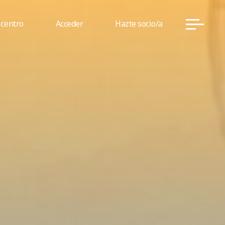
 centro
Acceder
Hazte socio/a