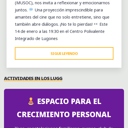
(MUSOC), nos invita a reflexionar y emocionarnos
juntos.
Una proyección imprescindible para
amantes del cine que no solo entretiene, sino que
también abre diálogos. ¡No te lo pierdas!
Este
14 de enero a las 19:30 en el Centro Polivalente
Integrado de Lugones
"UNA
SIGUE LEYENDO
MIRADA
CERTERA
AL
ACTIVIDADES EN LOS LUGG
CINE
SOCIAL:
OFF
ESPACIO PARA EL
THE
MARK
CRECIMIENTO PERSONAL
EN
MUSOC"