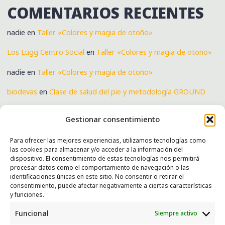
COMENTARIOS RECIENTES
nadie
en
Taller «Colores y magia de otoño»
Los Lugg Centro Social
en
Taller «Colores y magia de otoño»
nadie
en
Taller «Colores y magia de otoño»
biodevas
en
Clase de salud del pie y metodología GROUND
Verónica
en
Clase de salud del pie y metodología GROUND
Gestionar consentimiento
Para ofrecer las mejores experiencias, utilizamos tecnologías como
las cookies para almacenar y/o acceder a la información del
SERVICIOS
dispositivo. El consentimiento de estas tecnologías nos permitirá
procesar datos como el comportamiento de navegación o las
Recogida e intercambio de ropa y enseres.
identificaciones únicas en este sitio. No consentir o retirar el
consentimiento, puede afectar negativamente a ciertas características
INFORMACIÓN
y funciones.
Funcional
Siempre activo
Política de privacidad