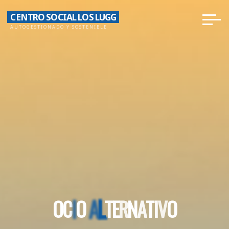
Saltar
CENTRO SOCIAL LOS LUGG
al
AUTOGESTIONADO Y SOSTENIBLE
contenido
L
I
A
O
C
I
O
A
L
T
E
R
N
A
T
I
V
O