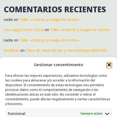
COMENTARIOS RECIENTES
nadie
en
Taller «Colores y magia de otoño»
Los Lugg Centro Social
en
Taller «Colores y magia de otoño»
nadie
en
Taller «Colores y magia de otoño»
biodevas
en
Clase de salud del pie y metodología GROUND
Verónica
en
Clase de salud del pie y metodología GROUND
Gestionar consentimiento
Para ofrecer las mejores experiencias, utilizamos tecnologías como
las cookies para almacenar y/o acceder a la información del
SERVICIOS
dispositivo. El consentimiento de estas tecnologías nos permitirá
procesar datos como el comportamiento de navegación o las
Recogida e intercambio de ropa y enseres.
identificaciones únicas en este sitio. No consentir o retirar el
consentimiento, puede afectar negativamente a ciertas características
INFORMACIÓN
y funciones.
Funcional
Siempre activo
Política de privacidad