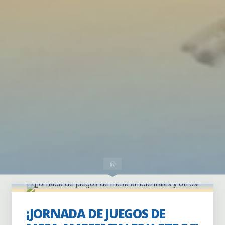
Dejar un comentario
Inicio
Actividades
Actividades puntuales
Centro Social los
Lugg
Colaboración externa
Familiar
Jornadas
¡JORNADA DE JUEGOS DE
recreativas