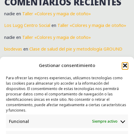
COMENTARIOS RECIENTES
nadie
en
Taller «Colores y magia de otoño»
Los Lugg Centro Social
en
Taller «Colores y magia de otoño»
nadie
en
Taller «Colores y magia de otoño»
biodevas
en
Clase de salud del pie y metodología GROUND
Verónica
en
Clase de salud del pie y metodología GROUND
Gestionar consentimiento
Para ofrecer las mejores experiencias, utilizamos tecnologías como
las cookies para almacenar y/o acceder a la información del
SERVICIOS
dispositivo. El consentimiento de estas tecnologías nos permitirá
procesar datos como el comportamiento de navegación o las
Recogida e intercambio de ropa y enseres.
identificaciones únicas en este sitio. No consentir o retirar el
consentimiento, puede afectar negativamente a ciertas características
INFORMACIÓN
y funciones.
Funcional
Siempre activo
Política de privacidad
Política de cookies