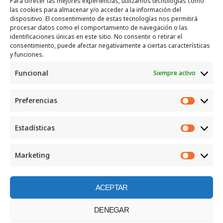
Para ofrecer las mejores experiencias, utilizamos tecnologías como
las cookies para almacenar y/o acceder a la información del
SERVICIOS
dispositivo. El consentimiento de estas tecnologías nos permitirá
procesar datos como el comportamiento de navegación o las
Recogida e intercambio de ropa y enseres.
identificaciones únicas en este sitio. No consentir o retirar el
consentimiento, puede afectar negativamente a ciertas características
INFORMACIÓN
y funciones.
Funcional
Siempre activo
Política de privacidad
Política de cookies
Preferencias
CONTACTO
Preferen
Correo: luggcentrosocial @ biodevas.org
Estadísticas
Estadíst
WhatsApp:
642 86 83 59
Marketing
Marketi
ACEPTAR
©2026 Centro social los Lugg
DENEGAR