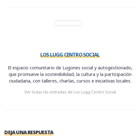
i
b
s
g
s
t
o
k
r
A
t
o
y
a
p
e
k
m
p
r
)
LOS LUGG CENTRO SOCIAL
El espacio comunitario de Lugones social y autogestionado,
que promueve la sostenibilidad, la cultura y la participación
ciudadana, con talleres, charlas, cursos e iniciativas locales.
Ver todas las entradas de Los Lugg Centro Social
DEJA UNA RESPUESTA