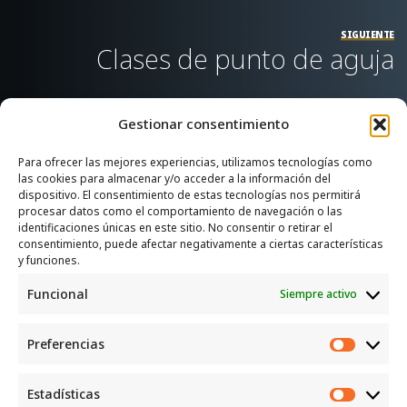
SIGUIENTE
Clases de punto de aguja
Gestionar consentimiento
Para ofrecer las mejores experiencias, utilizamos tecnologías como
las cookies para almacenar y/o acceder a la información del
SERVICIOS
dispositivo. El consentimiento de estas tecnologías nos permitirá
procesar datos como el comportamiento de navegación o las
Recogida e intercambio de ropa y enseres.
identificaciones únicas en este sitio. No consentir o retirar el
consentimiento, puede afectar negativamente a ciertas características
INFORMACIÓN
y funciones.
Funcional
Siempre activo
Política de privacidad
Política de cookies
Preferencias
CONTACTO
Preferen
Correo: luggcentrosocial @ biodevas.org
Estadísticas
Estadíst