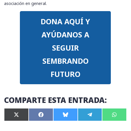
asociación en general.
DONA AQUÍ Y
AYÚDANOS A
SEGUIR
SEMBRANDO
FUTURO
COMPARTE ESTA ENTRADA:
Compartir
Compartir
Compartir
Compartir
Compar
X
F
B
T
W
en
en
en
en
en
(
a
l
e
h
T
c
u
l
a
w
e
e
e
t