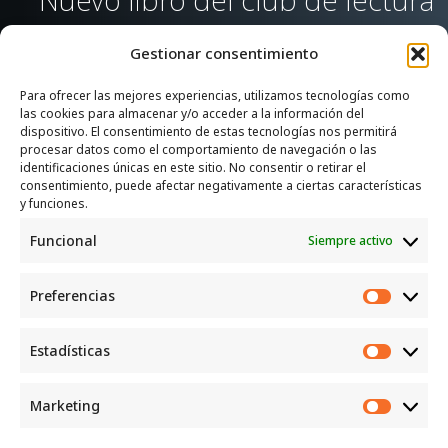
Gestionar consentimiento
Para ofrecer las mejores experiencias, utilizamos tecnologías como
las cookies para almacenar y/o acceder a la información del
SERVICIOS
dispositivo. El consentimiento de estas tecnologías nos permitirá
procesar datos como el comportamiento de navegación o las
Recogida e intercambio de ropa y enseres.
identificaciones únicas en este sitio. No consentir o retirar el
consentimiento, puede afectar negativamente a ciertas características
INFORMACIÓN
y funciones.
Funcional
Siempre activo
Política de privacidad
Política de cookies
Preferencias
CONTACTO
Preferen
Correo: luggcentrosocial @ biodevas.org
Estadísticas
Estadíst
WhatsApp:
642 86 83 59
Marketing
Marketi