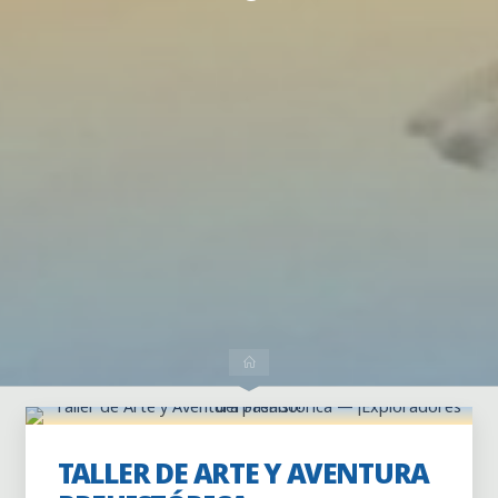
Dejar un comentario
Inicio
TALLER DE ARTE Y AVENTURA
Actividades
Actividades puntuales
Familiar