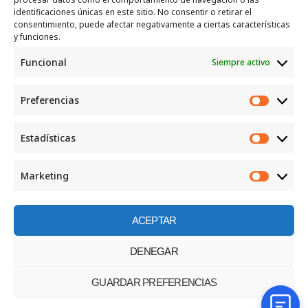
Recogida e intercambio de ropa y enseres.
identificaciones únicas en este sitio. No consentir o retirar el
consentimiento, puede afectar negativamente a ciertas características
INFORMACIÓN
y funciones.
Funcional
Siempre activo
Política de privacidad
Política de cookies
Preferencias
CONTACTO
Preferen
Correo: luggcentrosocial @ biodevas.org
Estadísticas
Estadíst
WhatsApp:
642 86 83 59
Marketing
Marketi
ACEPTAR
©2026 Centro social los Lugg
DENEGAR
GUARDAR PREFERENCIAS