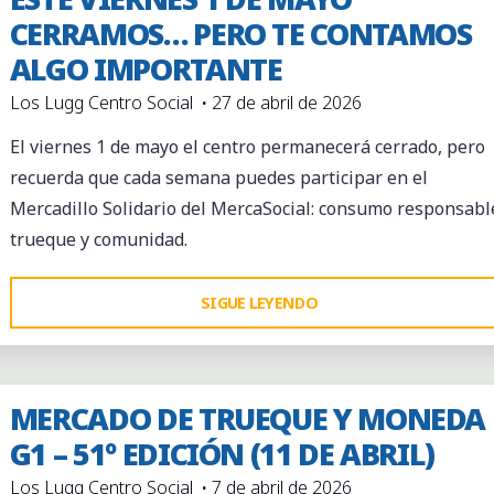
CERRAMOS… PERO TE CONTAMOS
ALGO IMPORTANTE
Los Lugg Centro Social
27 de abril de 2026
El viernes 1 de mayo el centro permanecerá cerrado, pero
recuerda que cada semana puedes participar en el
Mercadillo Solidario del MercaSocial: consumo responsabl
trueque y comunidad.
"ESTE
SIGUE LEYENDO
VIERNES
1
DE
MERCADO DE TRUEQUE Y MONEDA
MAYO
G1 – 51º EDICIÓN (11 DE ABRIL)
CERRAMOS…
Los Lugg Centro Social
7 de abril de 2026
PERO