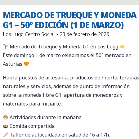
Y
MERCADO DE TRUEQUE Y MONEDA
MONEDA
G1 – 50º EDICIÓN (1 DE MARZO)
G1
Los Lugg Centro Social
23 de febrero de 2026
–
51º
Mercado de Trueque y Moneda G1 en Los Lugg
EDICIÓN
Este domingo 1 de marzo celebramos el 50º mercado en
(11
Asturias
DE
Habrá puestos de artesanía, productos de huerta, terapia
ABRIL)"
naturales y servicios, además de punto de información
sobre la moneda libre G1, apertura de monederos y
materiales para iniciarte.
Actividades durante la mañana
Comida compartida
Taller de autocuidado en salud de 16 a 17h.