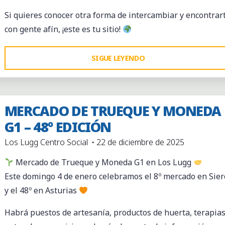
Si quieres conocer otra forma de intercambiar y encontrar
con gente afín, ¡este es tu sitio!
"MERCADO
SIGUE LEYENDO
DE
TRUEQUE
Y
MERCADO DE TRUEQUE Y MONEDA
MONEDA
G1 – 48º EDICIÓN
G1
Los Lugg Centro Social
22 de diciembre de 2025
–
50º
Mercado de Trueque y Moneda G1 en Los Lugg
EDICIÓN
Este domingo 4 de enero celebramos el 8º mercado en Sier
(1
y el 48º en Asturias
DE
Habrá puestos de artesanía, productos de huerta, terapia
MARZO)"