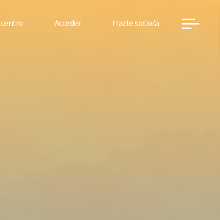
 centro
Acceder
Hazte socio/a