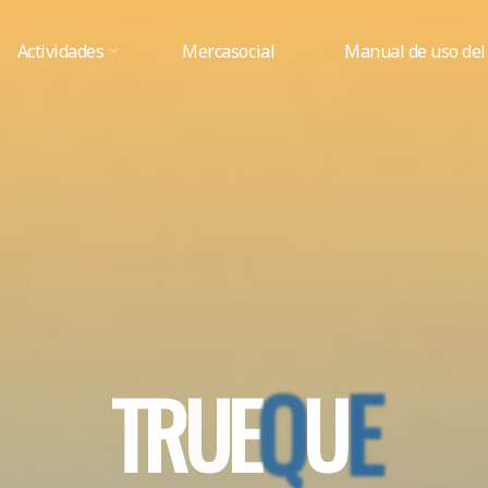
Actividades
Mercasocial
Manual de uso del
T
R
U
E
Q
U
E