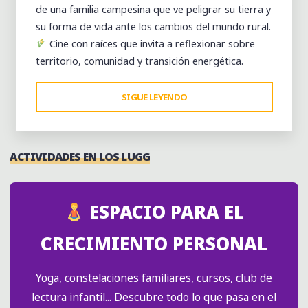
de una familia campesina que ve peligrar su tierra y
su forma de vida ante los cambios del mundo rural.
Cine con raíces que invita a reflexionar sobre
territorio, comunidad y transición energética.
"PROYECTEATRE:
SIGUE LEYENDO
ALCARRÁS,
MUNDO
RURAL
ACTIVIDADES EN LOS LUGG
Y
TRANSICIÓN
ENERGÉTICA
ESPACIO PARA EL
EN
DEBATE"
CRECIMIENTO PERSONAL
Yoga, constelaciones familiares, cursos, club de
lectura infantil... Descubre todo lo que pasa en el