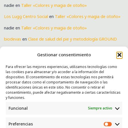
nadie
en
Taller «Colores y magia de otoño»
Los Lugg Centro Social
en
Taller «Colores y magia de otoño»
nadie
en
Taller «Colores y magia de otoño»
biodevas
en
Clase de salud del pie y metodología GROUND
Verónica
en
Clase de salud del pie y metodología GROUND
Gestionar consentimiento
Para ofrecer las mejores experiencias, utilizamos tecnologías como
las cookies para almacenar y/o acceder a la información del
SERVICIOS
dispositivo. El consentimiento de estas tecnologías nos permitirá
procesar datos como el comportamiento de navegación o las
Recogida e intercambio de ropa y enseres.
identificaciones únicas en este sitio. No consentir o retirar el
consentimiento, puede afectar negativamente a ciertas características
INFORMACIÓN
y funciones.
Funcional
Siempre activo
Política de privacidad
Política de cookies
Preferencias
CONTACTO
Preferen