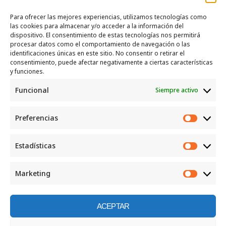
Para ofrecer las mejores experiencias, utilizamos tecnologías como
las cookies para almacenar y/o acceder a la información del
SERVICIOS
dispositivo. El consentimiento de estas tecnologías nos permitirá
procesar datos como el comportamiento de navegación o las
Recogida e intercambio de ropa y enseres.
identificaciones únicas en este sitio. No consentir o retirar el
consentimiento, puede afectar negativamente a ciertas características
INFORMACIÓN
y funciones.
Funcional
Siempre activo
Política de privacidad
Política de cookies
Preferencias
CONTACTO
Preferen
Correo: luggcentrosocial @ biodevas.org
Estadísticas
Estadíst
WhatsApp:
642 86 83 59
Marketing
Marketi
ACEPTAR
©2026 Centro social los Lugg