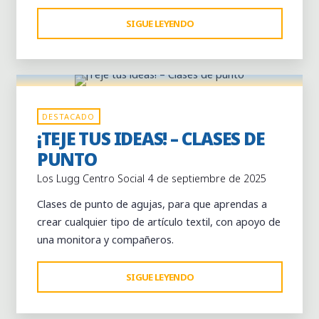
"DÍA
SIGUE LEYENDO
Dejar un comentario
INTERNACIONAL
DE
TEJER
EN
Actividades
Centro Social los Lugg
Clases
PÚBLICO"
DESTACADO
continuas
¡TEJE TUS IDEAS! – CLASES DE
PUNTO
Los Lugg Centro Social
4 de septiembre de 2025
Clases de punto de agujas, para que aprendas a
crear cualquier tipo de artículo textil, con apoyo de
una monitora y compañeros.
"¡TEJE
SIGUE LEYENDO
TUS
IDEAS!