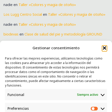
nadie
en
Taller «Colores y magia de otoño»
Los Lugg Centro Social
en
Taller «Colores y magia de otoño»
nadie
en
Taller «Colores y magia de otoño»
biodevas
en
Clase de salud del pie y metodología GROUND
Verónica
en
Clase de salud del pie y metodología GROUND
Gestionar consentimiento
Para ofrecer las mejores experiencias, utilizamos tecnologías como
las cookies para almacenar y/o acceder a la información del
SERVICIOS
dispositivo. El consentimiento de estas tecnologías nos permitirá
procesar datos como el comportamiento de navegación o las
Recogida e intercambio de ropa y enseres.
identificaciones únicas en este sitio. No consentir o retirar el
consentimiento, puede afectar negativamente a ciertas características
INFORMACIÓN
y funciones.
Funcional
Siempre activo
Política de privacidad
Política de cookies
Preferencias
CONTACTO
Preferen