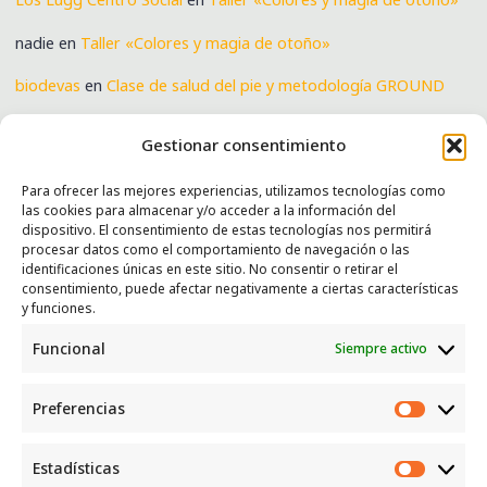
nadie
en
Taller «Colores y magia de otoño»
biodevas
en
Clase de salud del pie y metodología GROUND
Verónica
en
Clase de salud del pie y metodología GROUND
Gestionar consentimiento
Para ofrecer las mejores experiencias, utilizamos tecnologías como
las cookies para almacenar y/o acceder a la información del
SERVICIOS
dispositivo. El consentimiento de estas tecnologías nos permitirá
procesar datos como el comportamiento de navegación o las
Recogida e intercambio de ropa y enseres.
identificaciones únicas en este sitio. No consentir o retirar el
consentimiento, puede afectar negativamente a ciertas características
INFORMACIÓN
y funciones.
Funcional
Siempre activo
Política de privacidad
Política de cookies
Preferencias
CONTACTO
Preferen
Correo: luggcentrosocial @ biodevas.org
Estadísticas
Estadíst