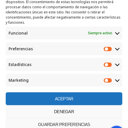
SERVICIOS
dispositivo. El consentimiento de estas tecnologías nos permitirá
procesar datos como el comportamiento de navegación o las
Recogida e intercambio de ropa y enseres.
identificaciones únicas en este sitio. No consentir o retirar el
consentimiento, puede afectar negativamente a ciertas características
INFORMACIÓN
y funciones.
Funcional
Siempre activo
Política de privacidad
Política de cookies
Preferencias
CONTACTO
Preferen
Correo: luggcentrosocial @ biodevas.org
Estadísticas
Estadíst
WhatsApp:
642 86 83 59
Marketing
Marketi
ACEPTAR
©2026 Centro social los Lugg
DENEGAR
GUARDAR PREFERENCIAS