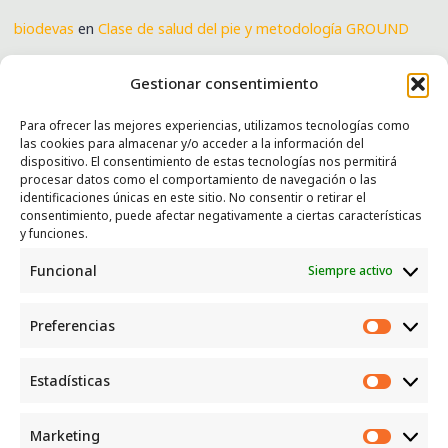
biodevas
en
Clase de salud del pie y metodología GROUND
Verónica
en
Clase de salud del pie y metodología GROUND
Gestionar consentimiento
Para ofrecer las mejores experiencias, utilizamos tecnologías como
las cookies para almacenar y/o acceder a la información del
SERVICIOS
dispositivo. El consentimiento de estas tecnologías nos permitirá
procesar datos como el comportamiento de navegación o las
Recogida e intercambio de ropa y enseres.
identificaciones únicas en este sitio. No consentir o retirar el
consentimiento, puede afectar negativamente a ciertas características
INFORMACIÓN
y funciones.
Funcional
Siempre activo
Política de privacidad
Política de cookies
Preferencias
CONTACTO
Preferen
Correo: luggcentrosocial @ biodevas.org
Estadísticas
Estadíst
WhatsApp:
642 86 83 59
Marketing
Marketi