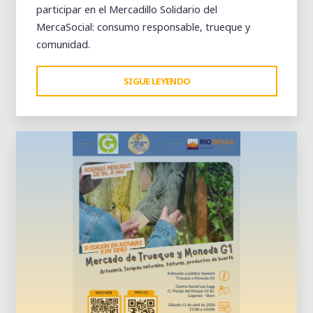
participar en el Mercadillo Solidario del
MercaSocial: consumo responsable, trueque y
comunidad.
"ESTE
SIGUE LEYENDO
Dejar un comentario
VIERNES
1
DE
MAYO
CERRAMOS…
PERO
TE
CONTAMOS
ALGO
IMPORTANTE"