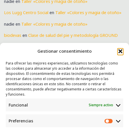
nadie
en
Taller «Colores y magia de otoño»
Los Lugg Centro Social
en
Taller «Colores y magia de otoño»
nadie
en
Taller «Colores y magia de otoño»
biodevas
en
Clase de salud del pie y metodología GROUND
Verónica
en
Clase de salud del pie y metodología GROUND
Gestionar consentimiento
Para ofrecer las mejores experiencias, utilizamos tecnologías como
las cookies para almacenar y/o acceder a la información del
SERVICIOS
dispositivo. El consentimiento de estas tecnologías nos permitirá
procesar datos como el comportamiento de navegación o las
Recogida e intercambio de ropa y enseres.
identificaciones únicas en este sitio. No consentir o retirar el
consentimiento, puede afectar negativamente a ciertas características
INFORMACIÓN
y funciones.
Funcional
Siempre activo
Política de privacidad
Política de cookies
Preferencias
CONTACTO
Preferen