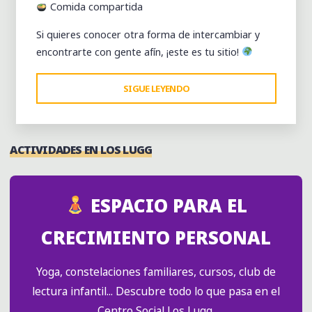
Comida compartida
Si quieres conocer otra forma de intercambiar y
encontrarte con gente afín, ¡este es tu sitio!
"MERCADO
SIGUE LEYENDO
DE
TRUEQUE
Y
ACTIVIDADES EN LOS LUGG
MONEDA
G1
–
ESPACIO PARA EL
51º
EDICIÓN
CRECIMIENTO PERSONAL
(11
DE
Yoga, constelaciones familiares, cursos, club de
ABRIL)"
lectura infantil... Descubre todo lo que pasa en el
Centro Social Los Lugg.