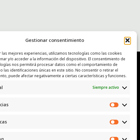
Gestionar consentimiento
r las mejores experiencias, utilizamos tecnologías como las cookies
nar y/o acceder a la información del dispositivo. El consentimiento de
logías nos permitirá procesar datos como el comportamiento de
 las identificaciones únicas en este sitio. No consentir o retirar el
NTACTO
nto, puede afectar negativamente a ciertas características y funciones.
al
Siempre activo
: luggcentrosocial @ biodevas.org
App:
642 86 83 59
cias
Preferen
icas
Estadísti
ng