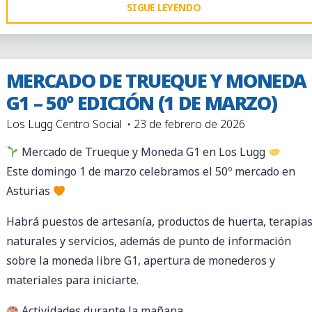
"MERCADO
SIGUE LEYENDO
DE
TRUEQUE
Y
MERCADO DE TRUEQUE Y MONEDA
MONEDA
G1 – 50º EDICIÓN (1 DE MARZO)
G1
Los Lugg Centro Social
23 de febrero de 2026
–
51º
Mercado de Trueque y Moneda G1 en Los Lugg
EDICIÓN
Este domingo 1 de marzo celebramos el 50º mercado en
(11
Asturias
DE
Habrá puestos de artesanía, productos de huerta, terapia
ABRIL)"
naturales y servicios, además de punto de información
sobre la moneda libre G1, apertura de monederos y
materiales para iniciarte.
Actividades durante la mañana