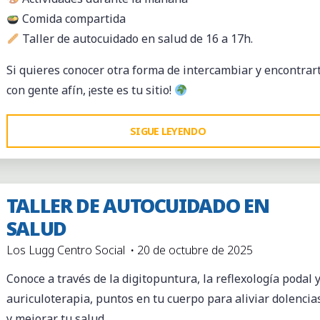
Comida compartida
Taller de autocuidado en salud de 16 a 17h.
Si quieres conocer otra forma de intercambiar y encontrar
con gente afín, ¡este es tu sitio!
"MERCADO
SIGUE LEYENDO
DE
TRUEQUE
Y
TALLER DE AUTOCUIDADO EN
MONEDA
SALUD
G1
Los Lugg Centro Social
20 de octubre de 2025
–
50º
Conoce a través de la digitopuntura, la reflexología podal 
EDICIÓN
auriculoterapia, puntos en tu cuerpo para aliviar dolencia
(1
y mejorar tu salud.