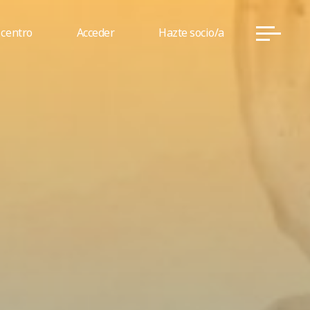
 centro
Acceder
Hazte socio/a