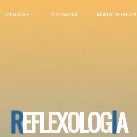
Actividades
Mercasocial
Manual de uso del
R
E
F
L
E
X
O
L
O
G
I
A