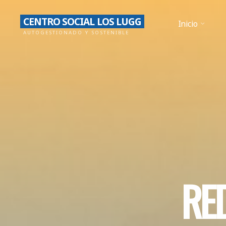
Saltar
CENTRO SOCIAL LOS LUGG
al
Inicio
AUTOGESTIONADO Y SOSTENIBLE
contenido
R
E