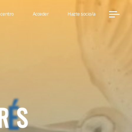
 centro
Acceder
Hazte socio/a
R
É
S