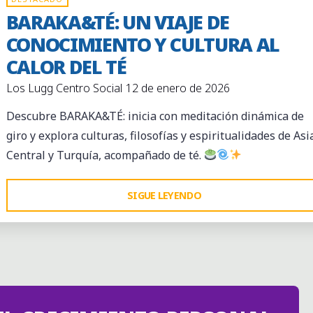
BARAKA&TÉ: UN VIAJE DE
CONOCIMIENTO Y CULTURA AL
CALOR DEL TÉ
Los Lugg Centro Social
12 de enero de 2026
Descubre BARAKA&TÉ: inicia con meditación dinámica de
giro y explora culturas, filosofías y espiritualidades de Asi
Central y Turquía, acompañado de té.
"BARAKA&TÉ:
SIGUE LEYENDO
UN
VIAJE
DE
CONOCIMIENTO
Y
CULTURA