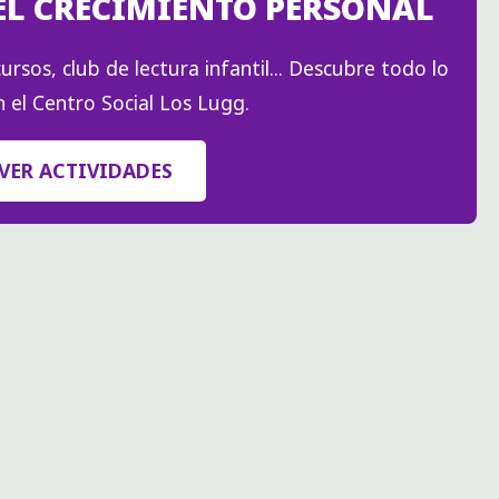
EL CRECIMIENTO PERSONAL
AL
CALOR
ursos, club de lectura infantil... Descubre todo lo
DEL
 el Centro Social Los Lugg.
TÉ"
VER ACTIVIDADES