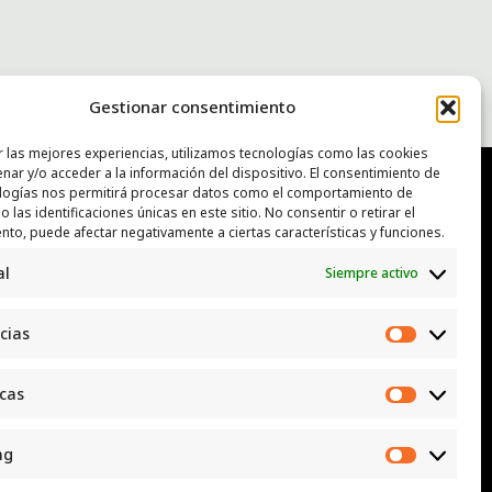
Gestionar consentimiento
r las mejores experiencias, utilizamos tecnologías como las cookies
nar y/o acceder a la información del dispositivo. El consentimiento de
logías nos permitirá procesar datos como el comportamiento de
 las identificaciones únicas en este sitio. No consentir o retirar el
NTACTO
nto, puede afectar negativamente a ciertas características y funciones.
al
Siempre activo
: luggcentrosocial @ biodevas.org
App:
642 86 83 59
cias
Preferen
icas
Estadísti
ng
Marketi