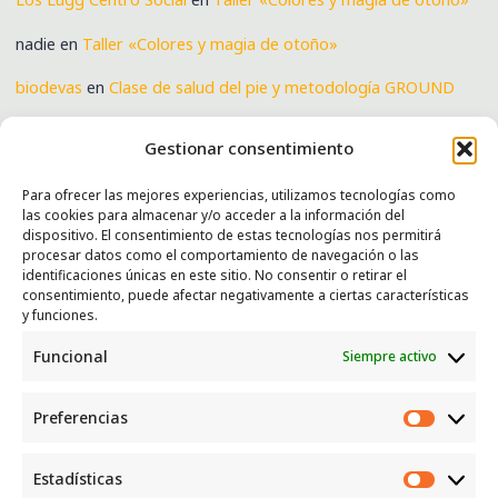
nadie
en
Taller «Colores y magia de otoño»
biodevas
en
Clase de salud del pie y metodología GROUND
Verónica
en
Clase de salud del pie y metodología GROUND
Gestionar consentimiento
Para ofrecer las mejores experiencias, utilizamos tecnologías como
las cookies para almacenar y/o acceder a la información del
SERVICIOS
dispositivo. El consentimiento de estas tecnologías nos permitirá
procesar datos como el comportamiento de navegación o las
Recogida e intercambio de ropa y enseres.
identificaciones únicas en este sitio. No consentir o retirar el
consentimiento, puede afectar negativamente a ciertas características
INFORMACIÓN
y funciones.
Funcional
Siempre activo
Política de privacidad
Política de cookies
Preferencias
CONTACTO
Preferen
Correo: luggcentrosocial @ biodevas.org
Estadísticas
Estadíst