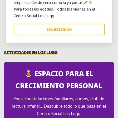
empiezas desde cero como si ya pintas
Para todas las edades. Todos los viernes en el
Centro Social Los Lugg.
"CLASES
SIGUE LEYENDO
DE
PINTURA:
CREATIVIDAD
ACTIVIDADES EN LOS LUGG
Y
EXPRESIÓN
PARA
ESPACIO PARA EL
TODAS
LAS
CRECIMIENTO PERSONAL
EDADES"
Yoga, constelaciones familiares, cursos, club de
lectura infantil... Descubre todo lo que pasa en el
Centro Social Los Lugg.