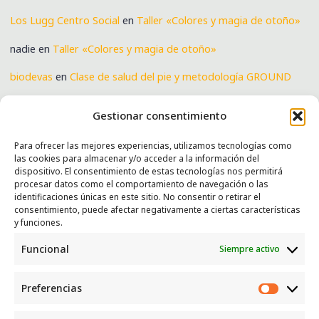
Los Lugg Centro Social
en
Taller «Colores y magia de otoño»
nadie
en
Taller «Colores y magia de otoño»
biodevas
en
Clase de salud del pie y metodología GROUND
Verónica
en
Clase de salud del pie y metodología GROUND
Gestionar consentimiento
Para ofrecer las mejores experiencias, utilizamos tecnologías como
las cookies para almacenar y/o acceder a la información del
SERVICIOS
dispositivo. El consentimiento de estas tecnologías nos permitirá
procesar datos como el comportamiento de navegación o las
Recogida e intercambio de ropa y enseres.
identificaciones únicas en este sitio. No consentir o retirar el
consentimiento, puede afectar negativamente a ciertas características
INFORMACIÓN
y funciones.
Funcional
Siempre activo
Política de privacidad
Política de cookies
Preferencias
CONTACTO
Preferen