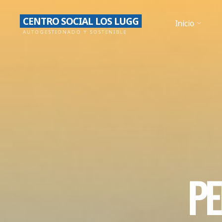
Saltar
CENTRO SOCIAL LOS LUGG
al
Inicio
AUTOGESTIONADO Y SOSTENIBLE
contenido
P
E