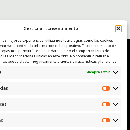
Gestionar consentimiento
r las mejores experiencias, utilizamos tecnologías como las cookies
nar y/o acceder a la información del dispositivo. El consentimiento de
logías nos permitirá procesar datos como el comportamiento de
 las identificaciones únicas en este sitio. No consentir o retirar el
NTACTO
nto, puede afectar negativamente a ciertas características y funciones.
al
Siempre activo
: luggcentrosocial @ biodevas.org
App:
642 86 83 59
cias
Preferen
icas
Estadísti
ng
Marketi