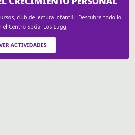
EL CRECIMIENTO PERSONAL
SOCIALES
A
ursos, club de lectura infantil... Descubre todo lo
TRAVÉS
 el Centro Social Los Lugg.
DEL
AJEDREZ"
VER ACTIVIDADES