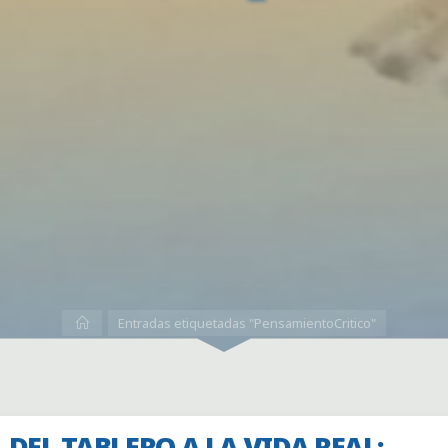
Inicio
Entradas etiquetadas "PensamientoCritico"
DEL TABLERO A LA VIDA REAL: