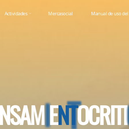
Actividades
Mercasocial
Manual de uso del
N
S
A
M
I
E
N
T
T
O
C
R
I
T
I