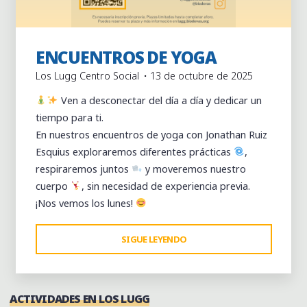
Actividades
Centro Social los Lugg
Clases
ENCUENTROS DE YOGA
continuas
Los Lugg Centro Social
13 de octubre de 2025
Ven a desconectar del día a día y dedicar un
tiempo para ti.
En nuestros encuentros de yoga con Jonathan Ruiz
Esquius exploraremos diferentes prácticas
,
respiraremos juntos
y moveremos nuestro
cuerpo
, sin necesidad de experiencia previa.
¡Nos vemos los lunes!
"ENCUENTROS
SIGUE LEYENDO
DE
YOGA"
ACTIVIDADES EN LOS LUGG