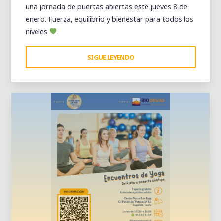
una jornada de puertas abiertas este jueves 8 de
enero. Fuerza, equilibrio y bienestar para todos los
niveles
.
"MOVIMIENTOS
SIGUE LEYENDO
Dejar un comentario
BIOFUNCIONALES
–
ENTRENA
TU
CUERPO
COMO
SE
MUEVE
EN
LA
VIDA
REAL"