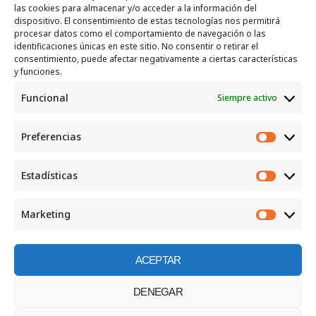
las cookies para almacenar y/o acceder a la información del
SERVICIOS
dispositivo. El consentimiento de estas tecnologías nos permitirá
procesar datos como el comportamiento de navegación o las
Recogida e intercambio de ropa y enseres.
identificaciones únicas en este sitio. No consentir o retirar el
consentimiento, puede afectar negativamente a ciertas características
INFORMACIÓN
y funciones.
Funcional
Siempre activo
Política de privacidad
Política de cookies
Preferencias
CONTACTO
Preferen
Correo: luggcentrosocial @ biodevas.org
Estadísticas
Estadíst
WhatsApp:
642 86 83 59
Marketing
Marketi
ACEPTAR
©2026 Centro social los Lugg
DENEGAR