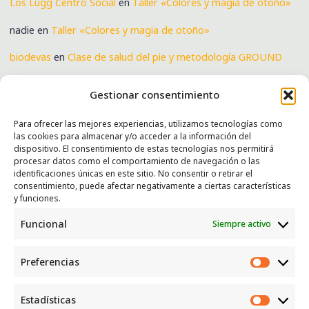
Los Lugg Centro Social
en
Taller «Colores y magia de otoño»
nadie
en
Taller «Colores y magia de otoño»
biodevas
en
Clase de salud del pie y metodología GROUND
Verónica
en
Clase de salud del pie y metodología GROUND
Gestionar consentimiento
Para ofrecer las mejores experiencias, utilizamos tecnologías como
las cookies para almacenar y/o acceder a la información del
SERVICIOS
dispositivo. El consentimiento de estas tecnologías nos permitirá
procesar datos como el comportamiento de navegación o las
Recogida e intercambio de ropa y enseres.
identificaciones únicas en este sitio. No consentir o retirar el
consentimiento, puede afectar negativamente a ciertas características
INFORMACIÓN
y funciones.
Funcional
Siempre activo
Política de privacidad
Política de cookies
Preferencias
CONTACTO
Preferen
Correo: luggcentrosocial @ biodevas.org
Estadísticas
Estadíst