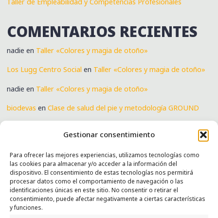
Taller de Empleabilidad y Competencias Profesionales
COMENTARIOS RECIENTES
nadie
en
Taller «Colores y magia de otoño»
Los Lugg Centro Social
en
Taller «Colores y magia de otoño»
nadie
en
Taller «Colores y magia de otoño»
biodevas
en
Clase de salud del pie y metodología GROUND
Verónica
en
Clase de salud del pie y metodología GROUND
Gestionar consentimiento
Para ofrecer las mejores experiencias, utilizamos tecnologías como
las cookies para almacenar y/o acceder a la información del
SERVICIOS
dispositivo. El consentimiento de estas tecnologías nos permitirá
procesar datos como el comportamiento de navegación o las
Recogida e intercambio de ropa y enseres.
identificaciones únicas en este sitio. No consentir o retirar el
consentimiento, puede afectar negativamente a ciertas características
INFORMACIÓN
y funciones.