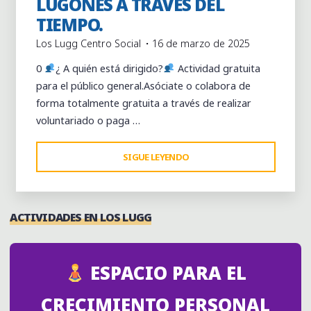
LUGONES A TRAVÉS DEL
TIEMPO.
Los Lugg Centro Social
16 de marzo de 2025
0
​¿ A quién está dirigido?
​ Actividad gratuita
para el público general.Asóciate o colabora de
forma totalmente gratuita a través de realizar
voluntariado o paga …
"¿HISTORIA
SIGUE LEYENDO
O
HISTORIETA?
LUGONES
ACTIVIDADES EN LOS LUGG
A
TRAVÉS
DEL
ESPACIO PARA EL
TIEMPO."
CRECIMIENTO PERSONAL