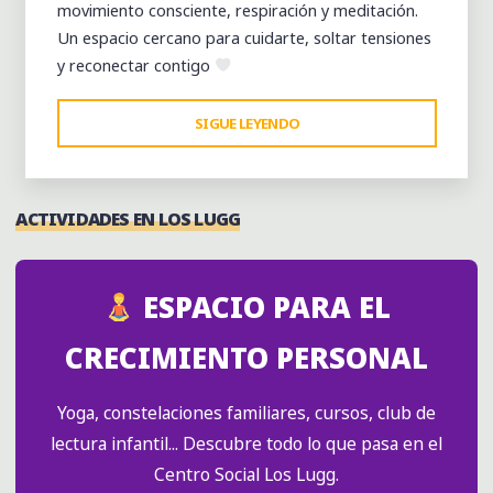
movimiento consciente, respiración y meditación.
Un espacio cercano para cuidarte, soltar tensiones
y reconectar contigo
"CLASES
SIGUE LEYENDO
DE
YOGA
–
ACTIVIDADES EN LOS LUGG
MEJORA
TU
FUERZA,
ESPACIO PARA EL
FLEXIBILIDAD
Y
CRECIMIENTO PERSONAL
EQUILIBRIO"
Yoga, constelaciones familiares, cursos, club de
lectura infantil... Descubre todo lo que pasa en el
Centro Social Los Lugg.