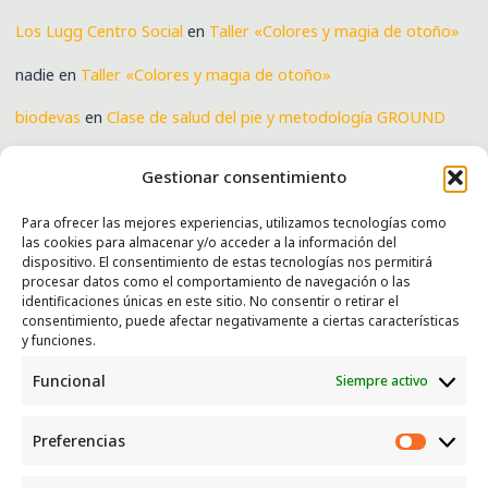
Los Lugg Centro Social
en
Taller «Colores y magia de otoño»
nadie
en
Taller «Colores y magia de otoño»
biodevas
en
Clase de salud del pie y metodología GROUND
Verónica
en
Clase de salud del pie y metodología GROUND
Gestionar consentimiento
Para ofrecer las mejores experiencias, utilizamos tecnologías como
las cookies para almacenar y/o acceder a la información del
SERVICIOS
dispositivo. El consentimiento de estas tecnologías nos permitirá
procesar datos como el comportamiento de navegación o las
Recogida e intercambio de ropa y enseres.
identificaciones únicas en este sitio. No consentir o retirar el
consentimiento, puede afectar negativamente a ciertas características
INFORMACIÓN
y funciones.
Funcional
Siempre activo
Política de privacidad
Política de cookies
Preferencias
CONTACTO
Preferen