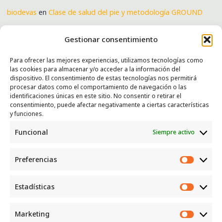
biodevas
en
Clase de salud del pie y metodología GROUND
Verónica
en
Clase de salud del pie y metodología GROUND
Gestionar consentimiento
Para ofrecer las mejores experiencias, utilizamos tecnologías como
las cookies para almacenar y/o acceder a la información del
SERVICIOS
dispositivo. El consentimiento de estas tecnologías nos permitirá
procesar datos como el comportamiento de navegación o las
Recogida e intercambio de ropa y enseres.
identificaciones únicas en este sitio. No consentir o retirar el
consentimiento, puede afectar negativamente a ciertas características
INFORMACIÓN
y funciones.
Funcional
Siempre activo
Política de privacidad
Política de cookies
Preferencias
CONTACTO
Preferen
Correo: luggcentrosocial @ biodevas.org
Estadísticas
Estadíst
WhatsApp:
642 86 83 59
Marketing
Marketi