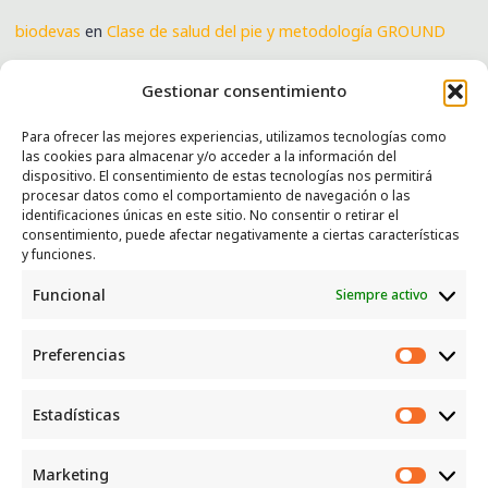
biodevas
en
Clase de salud del pie y metodología GROUND
Verónica
en
Clase de salud del pie y metodología GROUND
Gestionar consentimiento
Para ofrecer las mejores experiencias, utilizamos tecnologías como
las cookies para almacenar y/o acceder a la información del
SERVICIOS
dispositivo. El consentimiento de estas tecnologías nos permitirá
procesar datos como el comportamiento de navegación o las
Recogida e intercambio de ropa y enseres.
identificaciones únicas en este sitio. No consentir o retirar el
consentimiento, puede afectar negativamente a ciertas características
INFORMACIÓN
y funciones.
Funcional
Siempre activo
Política de privacidad
Política de cookies
Preferencias
CONTACTO
Preferen
Correo: luggcentrosocial @ biodevas.org
Estadísticas
Estadíst
WhatsApp:
642 86 83 59
Marketing
Marketi