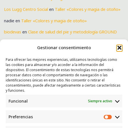
Los Lugg Centro Social
en
Taller «Colores y magia de otoño»
nadie
en
Taller «Colores y magia de otoño»
biodevas
en
Clase de salud del pie y metodología GROUND
Verónica
en
Clase de salud del pie y metodología GROUND
Gestionar consentimiento
Para ofrecer las mejores experiencias, utilizamos tecnologías como
las cookies para almacenar y/o acceder a la información del
SERVICIOS
dispositivo. El consentimiento de estas tecnologías nos permitirá
procesar datos como el comportamiento de navegación o las
Recogida e intercambio de ropa y enseres.
identificaciones únicas en este sitio. No consentir o retirar el
consentimiento, puede afectar negativamente a ciertas características
INFORMACIÓN
y funciones.
Funcional
Siempre activo
Política de privacidad
Política de cookies
Preferencias
CONTACTO
Preferen