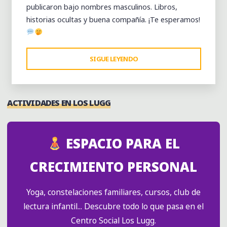
publicaron bajo nombres masculinos. Libros,
historias ocultas y buena compañía. ¡Te esperamos!
"CLUB
SIGUE LEYENDO
DE
LECTURA
LOS
ACTIVIDADES EN LOS LUGG
LUGG
—
ESCRITORAS
ESPACIO PARA EL
CON
PSEUDÓNIMO
CRECIMIENTO PERSONAL
MASCULINO:
HISTORIAS
Yoga, constelaciones familiares, cursos, club de
OCULTAS"
lectura infantil... Descubre todo lo que pasa en el
Centro Social Los Lugg.