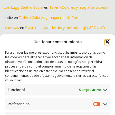
Los Lugg Centro Social
en
Taller «Colores y magia de otoño»
nadie
en
Taller «Colores y magia de otoño»
biodevas
en
Clase de salud del pie y metodología GROUND
Verónica
en
Clase de salud del pie y metodología GROUND
Gestionar consentimiento
Para ofrecer las mejores experiencias, utilizamos tecnologías como
las cookies para almacenar y/o acceder a la información del
SERVICIOS
dispositivo. El consentimiento de estas tecnologías nos permitirá
procesar datos como el comportamiento de navegación o las
Recogida e intercambio de ropa y enseres.
identificaciones únicas en este sitio. No consentir o retirar el
consentimiento, puede afectar negativamente a ciertas características
INFORMACIÓN
y funciones.
Funcional
Siempre activo
Política de privacidad
Política de cookies
Preferencias
CONTACTO
Preferen