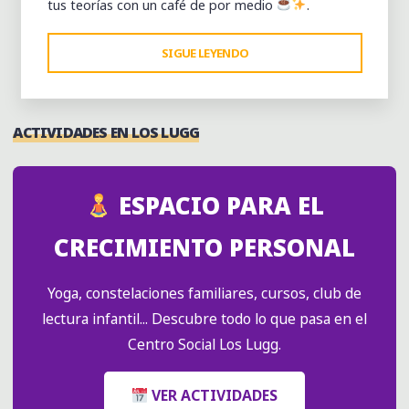
tus teorías con un café de por medio
.
"CLUB
SIGUE LEYENDO
DE
LECTURA
LOS
ACTIVIDADES EN LOS LUGG
LUGG
—
MUNDOS
ESPACIO PARA EL
DISTÓPICOS"
CRECIMIENTO PERSONAL
Yoga, constelaciones familiares, cursos, club de
lectura infantil... Descubre todo lo que pasa en el
Centro Social Los Lugg.
VER ACTIVIDADES