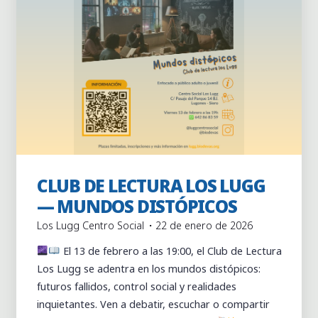
Actividades
Actividades puntuales
Club de lectura
CLUB DE LECTURA LOS LUGG
Los Lugg
— MUNDOS DISTÓPICOS
Los Lugg Centro Social
22 de enero de 2026
El 13 de febrero a las 19:00, el Club de Lectura
Los Lugg se adentra en los mundos distópicos:
futuros fallidos, control social y realidades
inquietantes. Ven a debatir, escuchar o compartir