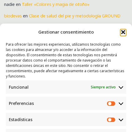
nadie
en
Taller «Colores y magia de otoño»
biodevas
en
Clase de salud del pie y metodología GROUND
Verónica
en
Clase de salud del pie y metodología GROUND
Gestionar consentimiento
Para ofrecer las mejores experiencias, utilizamos tecnologías como
las cookies para almacenar y/o acceder a la información del
SERVICIOS
dispositivo. El consentimiento de estas tecnologías nos permitirá
procesar datos como el comportamiento de navegación o las
Recogida e intercambio de ropa y enseres.
identificaciones únicas en este sitio. No consentir o retirar el
consentimiento, puede afectar negativamente a ciertas características
INFORMACIÓN
y funciones.
Funcional
Siempre activo
Política de privacidad
Política de cookies
Preferencias
CONTACTO
Preferen
Correo: luggcentrosocial @ biodevas.org
Estadísticas
Estadíst
WhatsApp:
642 86 83 59