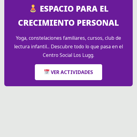
CONEXIÓN,
ESPACIO PARA EL
CRECIMIENTO
Y
CRECIMIENTO PERSONAL
TRANSFORMACIÓN
PERSONAL
Yoga, constelaciones familiares, cursos, club de
A
lectura infantil... Descubre todo lo que pasa en el
TRAVÉS
Centro Social Los Lugg.
DE
CONVERSACIONES
SIGNIFICATIVAS."
VER ACTIVIDADES