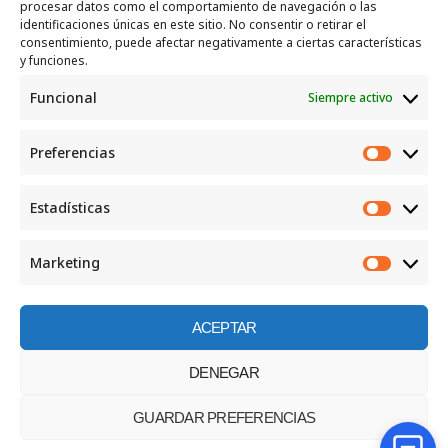
procesar datos como el comportamiento de navegación o las
Recogida e intercambio de ropa y enseres.
identificaciones únicas en este sitio. No consentir o retirar el
consentimiento, puede afectar negativamente a ciertas características
INFORMACIÓN
y funciones.
Funcional
Siempre activo
Política de privacidad
Política de cookies
Preferencias
CONTACTO
Preferen
Correo: luggcentrosocial @ biodevas.org
Estadísticas
Estadíst
WhatsApp:
642 86 83 59
Marketing
Marketi
ACEPTAR
©2026 Centro social los Lugg
DENEGAR
GUARDAR PREFERENCIAS