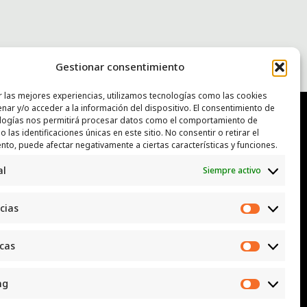
Gestionar consentimiento
r las mejores experiencias, utilizamos tecnologías como las cookies
nar y/o acceder a la información del dispositivo. El consentimiento de
logías nos permitirá procesar datos como el comportamiento de
 las identificaciones únicas en este sitio. No consentir o retirar el
NTACTO
nto, puede afectar negativamente a ciertas características y funciones.
al
Siempre activo
: luggcentrosocial @ biodevas.org
App:
642 86 83 59
cias
Preferen
icas
Estadísti
ng
Marketi