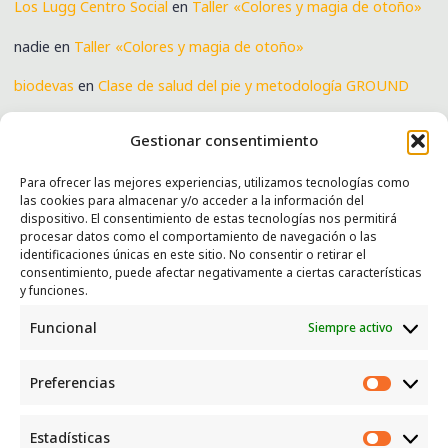
Los Lugg Centro Social
en
Taller «Colores y magia de otoño»
nadie
en
Taller «Colores y magia de otoño»
biodevas
en
Clase de salud del pie y metodología GROUND
Verónica
en
Clase de salud del pie y metodología GROUND
Gestionar consentimiento
Para ofrecer las mejores experiencias, utilizamos tecnologías como
las cookies para almacenar y/o acceder a la información del
SERVICIOS
dispositivo. El consentimiento de estas tecnologías nos permitirá
procesar datos como el comportamiento de navegación o las
Recogida e intercambio de ropa y enseres.
identificaciones únicas en este sitio. No consentir o retirar el
consentimiento, puede afectar negativamente a ciertas características
INFORMACIÓN
y funciones.
Funcional
Siempre activo
Política de privacidad
Política de cookies
Preferencias
CONTACTO
Preferen
Correo: luggcentrosocial @ biodevas.org
Estadísticas