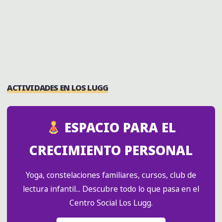
sobre bioconstrucción con personas invitadas.
¡Cine, ideas y comunidad en acción!
"PROYECTEATRE:
SIGUE LEYENDO
GARBAGE
WARRIOR
Y
ACTIVIDADES EN LOS LUGG
EL
FUTURO
DE
ESPACIO PARA EL
LA
BIOCONSTRUCCIÓN"
CRECIMIENTO PERSONAL
Yoga, constelaciones familiares, cursos, club de
lectura infantil... Descubre todo lo que pasa en el
Centro Social Los Lugg.