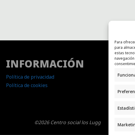
Para ofrece
para almace
estas tecno
navegación o
INFORMACIÓN
CO
consentimie
Funcion
Política de privacidad
Correo
Política de cookies
Whats
Preferen
Estadíst
©2026 Centro social los Lugg
Marketi