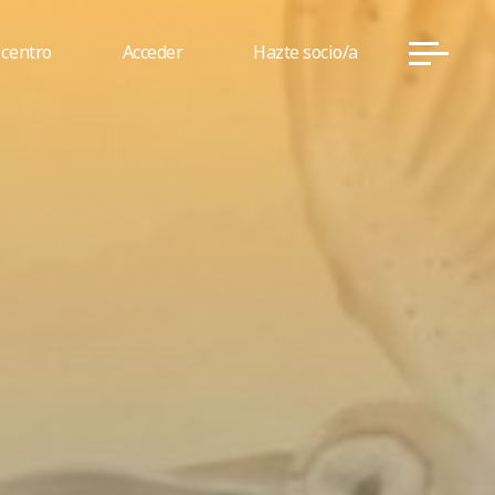
 centro
Acceder
Hazte socio/a