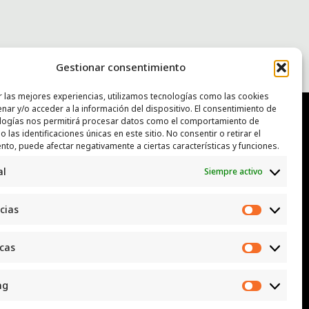
Gestionar consentimiento
r las mejores experiencias, utilizamos tecnologías como las cookies
nar y/o acceder a la información del dispositivo. El consentimiento de
logías nos permitirá procesar datos como el comportamiento de
 las identificaciones únicas en este sitio. No consentir o retirar el
NTACTO
nto, puede afectar negativamente a ciertas características y funciones.
al
Siempre activo
: luggcentrosocial @ biodevas.org
App:
642 86 83 59
cias
Preferen
icas
Estadísti
ng
Marketi