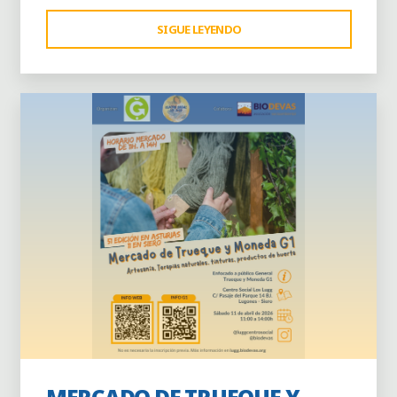
"DÍA
SIGUE LEYENDO
Dejar un comentario
INTERNACIONAL
DE
TEJER
EN
PÚBLICO"