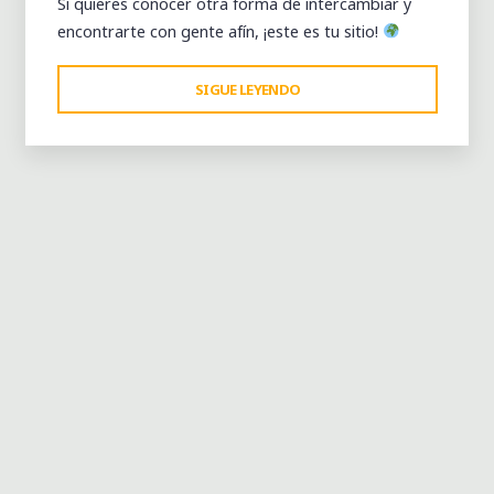
Si quieres conocer otra forma de intercambiar y
encontrarte con gente afín, ¡este es tu sitio!
"MERCADO
SIGUE LEYENDO
Dejar un comentario
DE
TRUEQUE
Y
MONEDA
G1
–
50º
EDICIÓN
(1
DE
MARZO)"