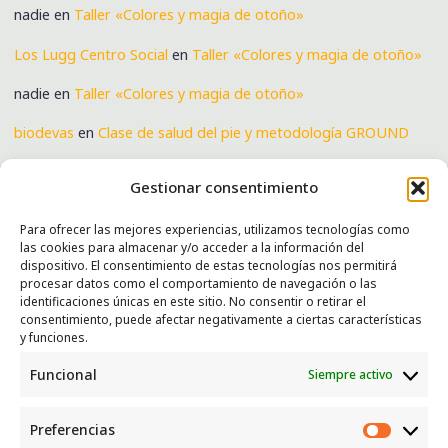
nadie
en
Taller «Colores y magia de otoño»
Los Lugg Centro Social
en
Taller «Colores y magia de otoño»
nadie
en
Taller «Colores y magia de otoño»
biodevas
en
Clase de salud del pie y metodología GROUND
Verónica
en
Clase de salud del pie y metodología GROUND
Gestionar consentimiento
Para ofrecer las mejores experiencias, utilizamos tecnologías como
las cookies para almacenar y/o acceder a la información del
SERVICIOS
dispositivo. El consentimiento de estas tecnologías nos permitirá
procesar datos como el comportamiento de navegación o las
Recogida e intercambio de ropa y enseres.
identificaciones únicas en este sitio. No consentir o retirar el
consentimiento, puede afectar negativamente a ciertas características
INFORMACIÓN
y funciones.
Funcional
Siempre activo
Política de privacidad
Política de cookies
Preferencias
CONTACTO
Preferen