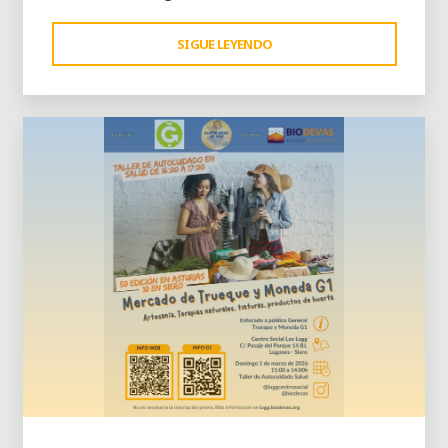
"MERCADO
SIGUE LEYENDO
Dejar un comentario
DE
TRUEQUE
Y
MONEDA
G1
–
51º
EDICIÓN
(11
DE
ABRIL)"