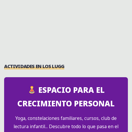
lácticos.
Si quieres conocer otra forma de intercambiar y
encontrarte con gente afín, ¡este es tu sitio!
"MERCADO
SIGUE LEYENDO
DE
TRUEQUE
Y
ACTIVIDADES EN LOS LUGG
MONEDA
G1
–
ESPACIO PARA EL
48º
EDICIÓN"
CRECIMIENTO PERSONAL
Yoga, constelaciones familiares, cursos, club de
lectura infantil... Descubre todo lo que pasa en el