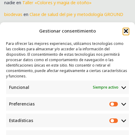
nadie
en
Taller «Colores y magia de otoño»
biodevas
en
Clase de salud del pie y metodología GROUND
Verónica
en
Clase de salud del pie y metodología GROUND
Gestionar consentimiento
Para ofrecer las mejores experiencias, utilizamos tecnologías como
las cookies para almacenar y/o acceder a la información del
SERVICIOS
dispositivo. El consentimiento de estas tecnologías nos permitirá
procesar datos como el comportamiento de navegación o las
Recogida e intercambio de ropa y enseres.
identificaciones únicas en este sitio. No consentir o retirar el
consentimiento, puede afectar negativamente a ciertas características
INFORMACIÓN
y funciones.
Funcional
Siempre activo
Política de privacidad
Política de cookies
Preferencias
CONTACTO
Preferen
Correo: luggcentrosocial @ biodevas.org
Estadísticas
Estadíst
WhatsApp:
642 86 83 59