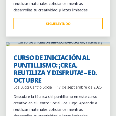
reutilizar materiales cotidianos mientras
desarrollas tu creatividad. ¡Plazas limitadas!
"CURSO
SIGUE LEYENDO
Dejar un comentario
DE
INICIACIÓN
AL
PUNTILLISMO:
¡CREA,
CURSO DE INICIACIÓN AL
Actividades
Centro Social los Lugg
Cursos
REUTILIZA
PUNTILLISMO: ¡CREA,
Y
REUTILIZA Y DISFRUTA! – ED.
DISFRUTA!
OCTUBRE
–
Los Lugg Centro Social
17 de septiembre de 2025
ED.
NOVIEMBRE"
Descubre la técnica del puntillismo en este curso
creativo en el Centro Social Los Lugg. Aprende a
reutilizar materiales cotidianos mientras
desarrollas tu creatividad. ¡Plazas limitadas!