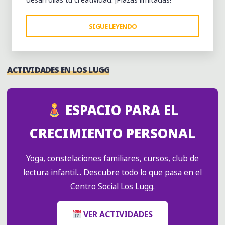
"CURSO
SIGUE LEYENDO
DE
INICIACIÓN
AL
ACTIVIDADES EN LOS LUGG
PUNTILLISMO:
¡CREA,
REUTILIZA
ESPACIO PARA EL
Y
DISFRUTA!
CRECIMIENTO PERSONAL
–
ED.
Yoga, constelaciones familiares, cursos, club de
OCTUBRE"
lectura infantil... Descubre todo lo que pasa en el
Centro Social Los Lugg.
VER ACTIVIDADES