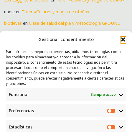
nadie
en
Taller «Colores y magia de otoño»
biodevas
en
Clase de salud del pie y metodología GROUND
Verónica
en
Clase de salud del pie y metodología GROUND
Gestionar consentimiento
Para ofrecer las mejores experiencias, utilizamos tecnologías como
las cookies para almacenar y/o acceder a la información del
SERVICIOS
dispositivo. El consentimiento de estas tecnologías nos permitirá
procesar datos como el comportamiento de navegación o las
Recogida e intercambio de ropa y enseres.
identificaciones únicas en este sitio. No consentir o retirar el
consentimiento, puede afectar negativamente a ciertas características
INFORMACIÓN
y funciones.
Funcional
Siempre activo
Política de privacidad
Política de cookies
Preferencias
CONTACTO
Preferen
Correo: luggcentrosocial @ biodevas.org
Estadísticas
Estadíst