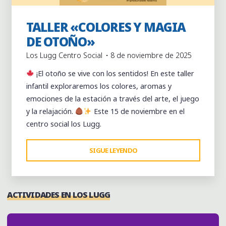
TALLER «COLORES Y MAGIA
Actividades
Actividades puntuales
Familiar
DE OTOÑO»
Los Lugg Centro Social
8 de noviembre de 2025
¡El otoño se vive con los sentidos! En este taller
infantil exploraremos los colores, aromas y
emociones de la estación a través del arte, el juego
y la relajación.
Este 15 de noviembre en el
centro social los Lugg.
"TALLER
SIGUE LEYENDO
«COLORES
Y
MAGIA
ACTIVIDADES EN LOS LUGG
DE
OTOÑO»"