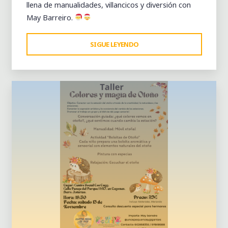
llena de manualidades, villancicos y diversión con
May Barreiro.
"TALLER
SIGUE LEYENDO
3 comentarios
NAVIDEÑO
–
PEQUEÑAS
MANOS,
GRANDES
NAVIDADES"