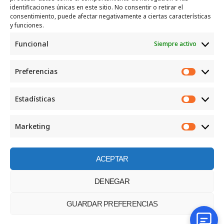
Recogida e intercambio de ropa y enseres.
identificaciones únicas en este sitio. No consentir o retirar el
consentimiento, puede afectar negativamente a ciertas características
INFORMACIÓN
y funciones.
Funcional
Siempre activo
Política de privacidad
Política de cookies
Preferencias
CONTACTO
Preferen
Correo: luggcentrosocial @ biodevas.org
Estadísticas
Estadíst
WhatsApp:
642 86 83 59
Marketing
Marketi
ACEPTAR
©2026 Centro social los Lugg
DENEGAR
GUARDAR PREFERENCIAS